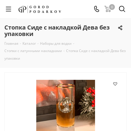
0
Стопка Сиде с накладкой Дева без
упаковки
Главная
-
Каталог
-
Наборы для водки
-
Стопки с латунными накладками
-
Стопка Сиде с накладкой Дева без
упаковки